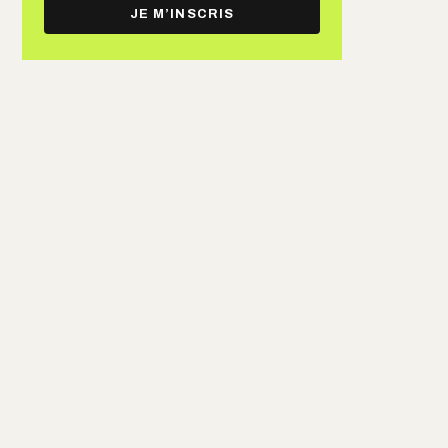
e-
JE M’INSCRIS
mail