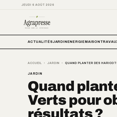
JEUDI 6 AOÛT 2026
ACTUALITÉS
JARDIN
ENERGIE
MAISON
TRAVAU
ACCUEIL
›
JARDIN
›
QUAND PLANTER DES HARICOT
JARDIN
Quand plante
Verts pour o
résultats ?