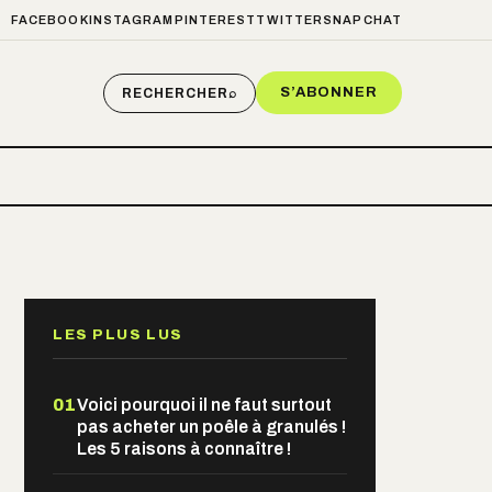
FACEBOOK
INSTAGRAM
PINTEREST
TWITTER
SNAPCHAT
S’ABONNER
RECHERCHER
⌕
LES PLUS LUS
01
Voici pourquoi il ne faut surtout
pas acheter un poêle à granulés !
Les 5 raisons à connaître !