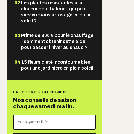
02
Les plantes résistantes à la
chaleur pour balcon : qui peut
survivre sans arrosage en plein
soleil ?
03
Prime de 800 € pour le chauffage
: comment obtenir cette aide
pour passer l’hiver au chaud ?
04
15 fleurs d’été incontournables
pour une jardinière en plein soleil
LA LETTRE DU JARDINIER
Nos conseils de saison,
chaque samedi matin.
Votre
adresse