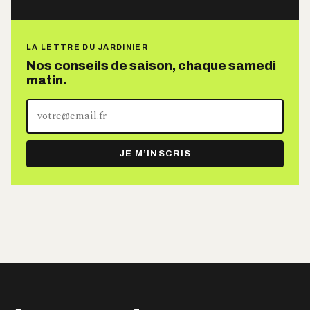
LA LETTRE DU JARDINIER
Nos conseils de saison, chaque samedi
matin.
Votre
adresse
e-
JE M’INSCRIS
mail