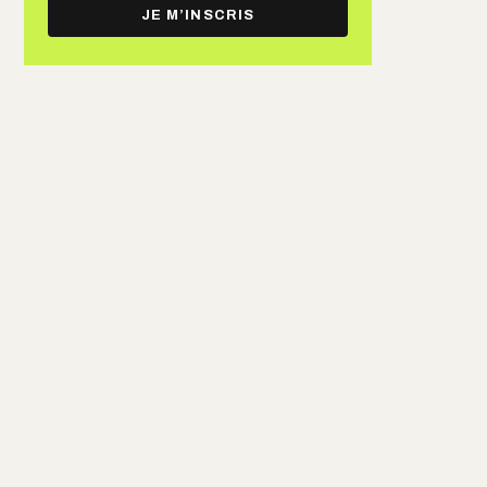
e-
JE M’INSCRIS
mail