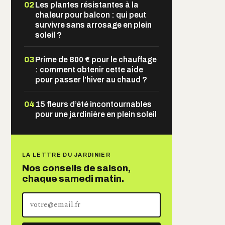
02
Les plantes résistantes à la
chaleur pour balcon : qui peut
survivre sans arrosage en plein
soleil ?
03
Prime de 800 € pour le chauffage
: comment obtenir cette aide
pour passer l’hiver au chaud ?
04
15 fleurs d’été incontournables
pour une jardinière en plein soleil
LA LETTRE DU JARDINIER
Nos conseils de saison,
chaque samedi matin.
Votre
adresse