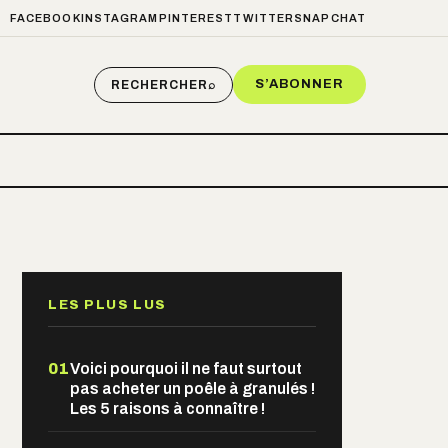
FACEBOOK
INSTAGRAM
PINTEREST
TWITTER
SNAPCHAT
S’ABONNER
RECHERCHER
⌕
LES PLUS LUS
01
Voici pourquoi il ne faut surtout
pas acheter un poêle à granulés !
Les 5 raisons à connaître !