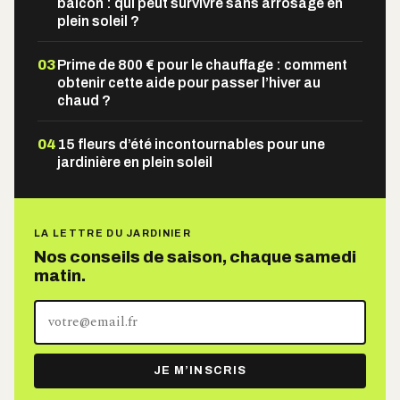
balcon : qui peut survivre sans arrosage en
plein soleil ?
03
Prime de 800 € pour le chauffage : comment
obtenir cette aide pour passer l’hiver au
chaud ?
04
15 fleurs d’été incontournables pour une
jardinière en plein soleil
LA LETTRE DU JARDINIER
Nos conseils de saison, chaque samedi
matin.
Votre
adresse
e-
JE M’INSCRIS
mail