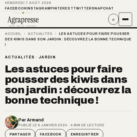
VENDREDI 7 AOÛT 2026
FACEBOOK
INSTAGRAM
PINTEREST
TWITTER
SNAPCHAT
⌕
ACCUEIL
›
ACTUALITÉS
›
LES ASTUCES POUR FAIRE POUSSER
DES KIWIS DANS SON JARDIN : DÉCOUVREZ LA BONNE TECHNIQUE
!
ACTUALITÉS
·
JARDIN
Les astuces pour faire
pousser des kiwis dans
son jardin : découvrez la
bonne technique !
Par
Armand
PUBLIÉ LE 6 JANVIER 2024 · 4 MIN DE LECTURE
PARTAGER
FACEBOOK
ENREGISTRER