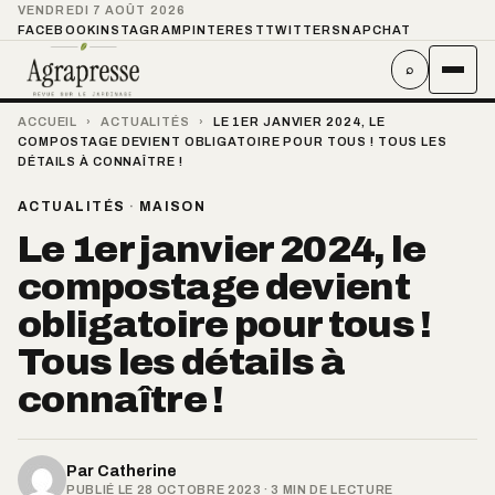
VENDREDI 7 AOÛT 2026
FACEBOOK
INSTAGRAM
PINTEREST
TWITTER
SNAPCHAT
⌕
ACCUEIL
›
ACTUALITÉS
›
LE 1ER JANVIER 2024, LE
COMPOSTAGE DEVIENT OBLIGATOIRE POUR TOUS ! TOUS LES
DÉTAILS À CONNAÎTRE !
ACTUALITÉS
·
MAISON
Le 1er janvier 2024, le
compostage devient
obligatoire pour tous !
Tous les détails à
connaître !
Par
Catherine
PUBLIÉ LE 28 OCTOBRE 2023 · 3 MIN DE LECTURE