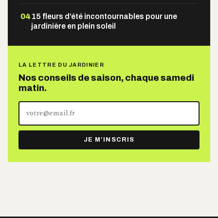
04
15 fleurs d’été incontournables pour une
jardinière en plein soleil
LA LETTRE DU JARDINIER
Nos conseils de saison, chaque samedi
matin.
Votre
adresse
e-
JE M’INSCRIS
mail