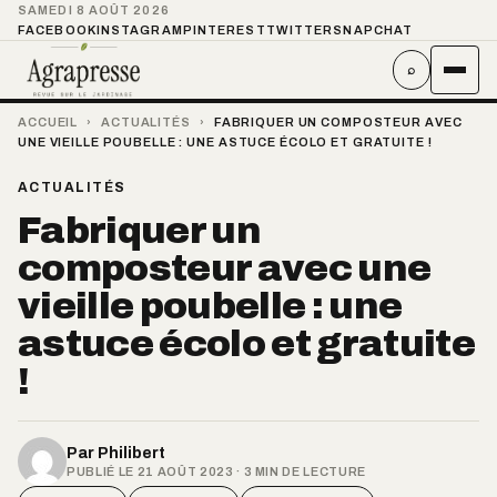
SAMEDI 8 AOÛT 2026
FACEBOOK
INSTAGRAM
PINTEREST
TWITTER
SNAPCHAT
⌕
ACCUEIL
›
ACTUALITÉS
›
FABRIQUER UN COMPOSTEUR AVEC
UNE VIEILLE POUBELLE : UNE ASTUCE ÉCOLO ET GRATUITE !
ACTUALITÉS
Fabriquer un
composteur avec une
vieille poubelle : une
astuce écolo et gratuite
!
Par
Philibert
PUBLIÉ LE 21 AOÛT 2023 · 3 MIN DE LECTURE