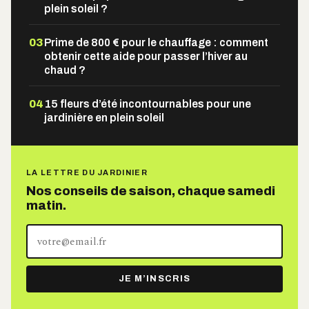
plein soleil ?
03
Prime de 800 € pour le chauffage : comment
obtenir cette aide pour passer l’hiver au
chaud ?
04
15 fleurs d’été incontournables pour une
jardinière en plein soleil
LA LETTRE DU JARDINIER
Nos conseils de saison, chaque samedi
matin.
Votre
adresse
e-
JE M’INSCRIS
mail