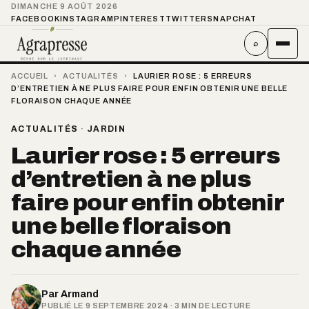
DIMANCHE 9 AOÛT 2026
FACEBOOK
INSTAGRAM
PINTEREST
TWITTER
SNAPCHAT
⌕
ACCUEIL
›
ACTUALITÉS
›
LAURIER ROSE : 5 ERREURS
D’ENTRETIEN À NE PLUS FAIRE POUR ENFIN OBTENIR UNE BELLE
FLORAISON CHAQUE ANNÉE
ACTUALITÉS
·
JARDIN
Laurier rose : 5 erreurs
d’entretien à ne plus
faire pour enfin obtenir
une belle floraison
chaque année
Par
Armand
PUBLIÉ LE 9 SEPTEMBRE 2024 · 3 MIN DE LECTURE