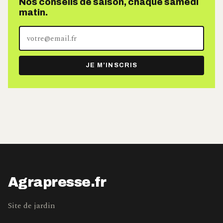
Nos conseils de saison, chaque samedi
matin.
Votre
adresse
e-
JE M’INSCRIS
mail
Agrapresse.fr
Site de jardin