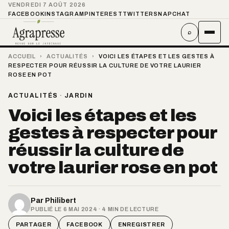
VENDREDI 7 AOÛT 2026
FACEBOOK
INSTAGRAM
PINTEREST
TWITTER
SNAPCHAT
⌕
ACCUEIL
›
ACTUALITÉS
›
VOICI LES ÉTAPES ET LES GESTES À
RESPECTER POUR RÉUSSIR LA CULTURE DE VOTRE LAURIER
ROSE EN POT
ACTUALITÉS
·
JARDIN
Voici les étapes et les
gestes à respecter pour
réussir la culture de
votre laurier rose en pot
Par
Philibert
PUBLIÉ LE 6 MAI 2024 · 4 MIN DE LECTURE
PARTAGER
FACEBOOK
ENREGISTRER