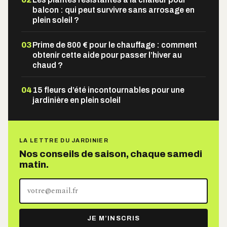
balcon : qui peut survivre sans arrosage en
plein soleil ?
03
Prime de 800 € pour le chauffage : comment
obtenir cette aide pour passer l’hiver au
chaud ?
04
15 fleurs d’été incontournables pour une
jardinière en plein soleil
LA LETTRE DU JARDINIER
Nos conseils de saison, chaque samedi
matin.
Votre
adresse
e-
JE M’INSCRIS