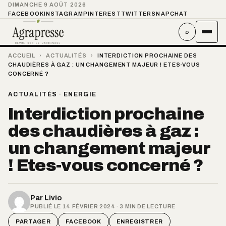
DIMANCHE 9 AOÛT 2026
FACEBOOK
INSTAGRAM
PINTEREST
TWITTER
SNAPCHAT
⌕
ACCUEIL
›
ACTUALITÉS
›
INTERDICTION PROCHAINE DES
CHAUDIÈRES À GAZ : UN CHANGEMENT MAJEUR ! ETES-VOUS
CONCERNÉ ?
ACTUALITÉS
·
ENERGIE
Interdiction prochaine
des chaudières à gaz :
un changement majeur
! Etes-vous concerné ?
Par
Livio
PUBLIÉ LE 14 FÉVRIER 2024 · 3 MIN DE LECTURE
PARTAGER
FACEBOOK
ENREGISTRER