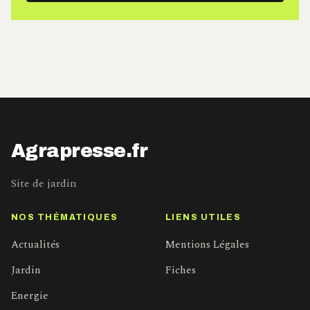
mail
Agrapresse.fr
Site de jardin
NOS THÉMATIQUES
LIENS UTILES
Actualités
Mentions Légales
Jardin
Fiches
Energie