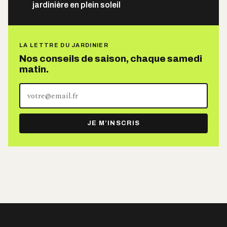
jardinière en plein soleil
LA LETTRE DU JARDINIER
Nos conseils de saison, chaque samedi
matin.
Votre
adresse
e-
JE M’INSCRIS
mail