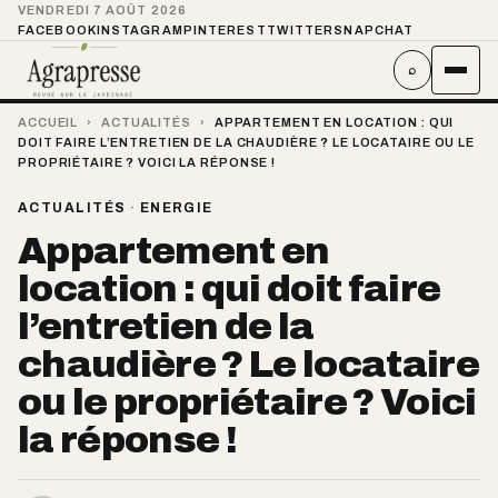
VENDREDI 7 AOÛT 2026
FACEBOOK
INSTAGRAM
PINTEREST
TWITTER
SNAPCHAT
⌕
ACCUEIL
›
ACTUALITÉS
›
APPARTEMENT EN LOCATION : QUI
DOIT FAIRE L’ENTRETIEN DE LA CHAUDIÈRE ? LE LOCATAIRE OU LE
PROPRIÉTAIRE ? VOICI LA RÉPONSE !
ACTUALITÉS
·
ENERGIE
Appartement en
location : qui doit faire
l’entretien de la
chaudière ? Le locataire
ou le propriétaire ? Voici
la réponse !