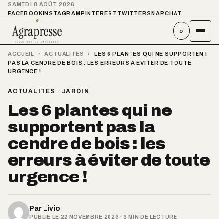
SAMEDI 8 AOÛT 2026
FACEBOOK
INSTAGRAM
PINTEREST
TWITTER
SNAPCHAT
⌕
ACCUEIL
›
ACTUALITÉS
›
LES 6 PLANTES QUI NE SUPPORTENT
PAS LA CENDRE DE BOIS : LES ERREURS À ÉVITER DE TOUTE
URGENCE !
ACTUALITÉS
·
JARDIN
Les 6 plantes qui ne
supportent pas la
cendre de bois : les
erreurs à éviter de toute
urgence !
Par
Livio
PUBLIÉ LE 22 NOVEMBRE 2023 · 3 MIN DE LECTURE