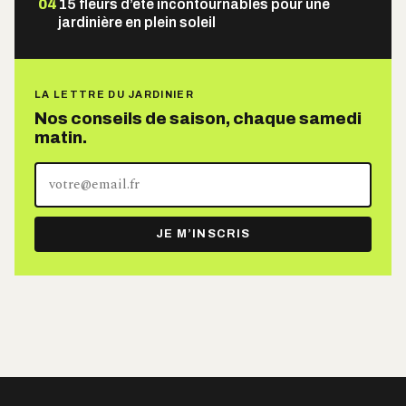
04
15 fleurs d’été incontournables pour une
jardinière en plein soleil
LA LETTRE DU JARDINIER
Nos conseils de saison, chaque samedi
matin.
Votre
adresse
e-
JE M’INSCRIS
mail