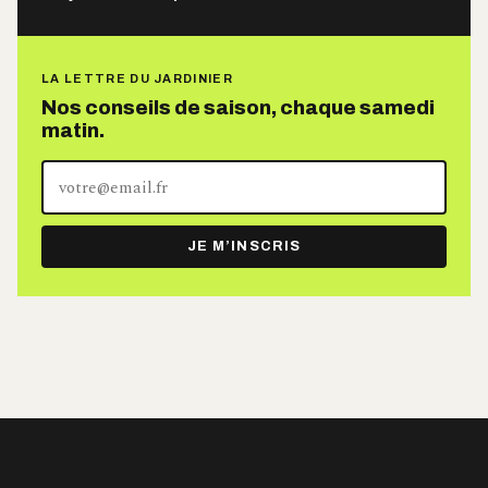
LA LETTRE DU JARDINIER
Nos conseils de saison, chaque samedi
matin.
Votre
adresse
e-
JE M’INSCRIS
mail