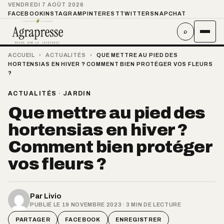
VENDREDI 7 AOÛT 2026
FACEBOOK
INSTAGRAM
PINTEREST
TWITTER
SNAPCHAT
⌕
ACCUEIL
›
ACTUALITÉS
›
QUE METTRE AU PIED DES
HORTENSIAS EN HIVER ? COMMENT BIEN PROTÉGER VOS FLEURS
?
ACTUALITÉS
·
JARDIN
Que mettre au pied des
hortensias en hiver ?
Comment bien protéger
vos fleurs ?
Par
Livio
PUBLIÉ LE 19 NOVEMBRE 2023 · 3 MIN DE LECTURE
PARTAGER
FACEBOOK
ENREGISTRER