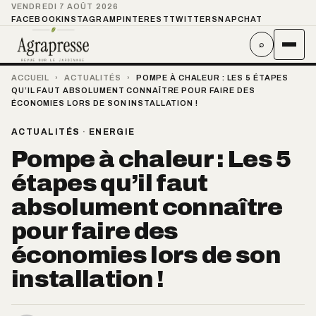
VENDREDI 7 AOÛT 2026
FACEBOOK
INSTAGRAM
PINTEREST
TWITTER
SNAPCHAT
⌕
ACCUEIL
›
ACTUALITÉS
›
POMPE À CHALEUR : LES 5 ÉTAPES
QU’IL FAUT ABSOLUMENT CONNAÎTRE POUR FAIRE DES
ÉCONOMIES LORS DE SON INSTALLATION !
ACTUALITÉS
·
ENERGIE
Pompe à chaleur : Les 5
étapes qu’il faut
absolument connaître
pour faire des
économies lors de son
installation !