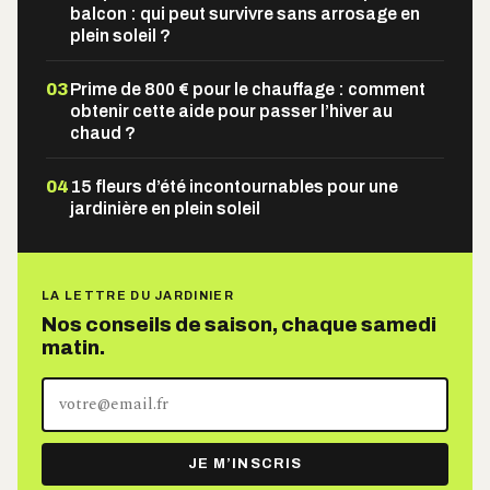
balcon : qui peut survivre sans arrosage en
plein soleil ?
03
Prime de 800 € pour le chauffage : comment
obtenir cette aide pour passer l’hiver au
chaud ?
04
15 fleurs d’été incontournables pour une
jardinière en plein soleil
LA LETTRE DU JARDINIER
Nos conseils de saison, chaque samedi
matin.
Votre
adresse
e-
JE M’INSCRIS
mail