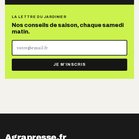
LA LETTRE DU JARDINIER
Nos conseils de saison, chaque samedi
matin.
Votre
adresse
e-
JE M’INSCRIS
mail
Agrapresse.fr