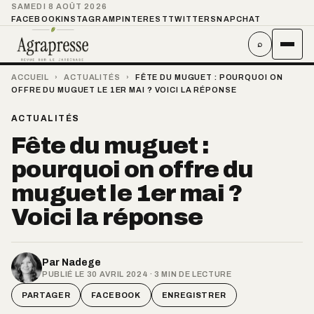
SAMEDI 8 AOÛT 2026
FACEBOOK
INSTAGRAM
PINTEREST
TWITTER
SNAPCHAT
⌕
ACCUEIL
›
ACTUALITÉS
›
FÊTE DU MUGUET : POURQUOI ON
OFFRE DU MUGUET LE 1ER MAI ? VOICI LA RÉPONSE
ACTUALITÉS
Fête du muguet :
pourquoi on offre du
muguet le 1er mai ?
Voici la réponse
Par
Nadege
PUBLIÉ LE 30 AVRIL 2024 · 3 MIN DE LECTURE
PARTAGER
FACEBOOK
ENREGISTRER