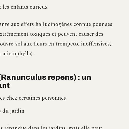
z les enfants curieux
lante aux effets hallucinogènes connue pour ses
t extrêmement toxiques et peuvent causer des
ouvre-sol aux fleurs en trompette inoffensives,
a microphylla).
(Ranunculus repens) : un
ant
ées chez certaines personnes
s du jardin
s répandue dans les jardins, mais elle peut