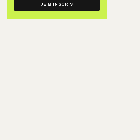
e-
JE M’INSCRIS
mail