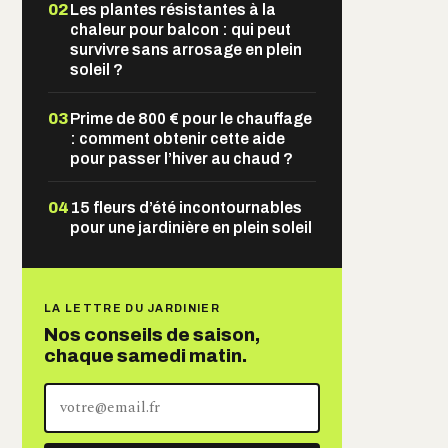
02
Les plantes résistantes à la
chaleur pour balcon : qui peut
survivre sans arrosage en plein
soleil ?
03
Prime de 800 € pour le chauffage
: comment obtenir cette aide
pour passer l’hiver au chaud ?
04
15 fleurs d’été incontournables
pour une jardinière en plein soleil
LA LETTRE DU JARDINIER
Nos conseils de saison,
chaque samedi matin.
Votre
adresse