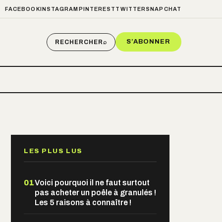
FACEBOOK
INSTAGRAM
PINTEREST
TWITTER
SNAPCHAT
S’ABONNER
RECHERCHER
⌕
LES PLUS LUS
01
Voici pourquoi il ne faut surtout
pas acheter un poêle à granulés !
Les 5 raisons à connaître !