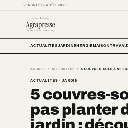
VENDREDI 7 AOÛT 2026
ACTUALITÉS
JARDIN
ENERGIE
MAISON
TRAVAU
ACCUEIL
›
ACTUALITÉS
›
5 COUVRES-SOLS À NE S
ACTUALITÉS
·
JARDIN
5 couvres-so
pas planter 
jardin : déc