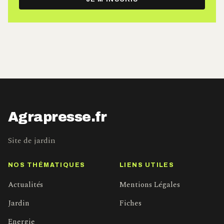
mail
Agrapresse.fr
Site de jardin
NOS THÉMATIQUES
LIENS UTILES
Actualités
Mentions Légales
Jardin
Fiches
Energie