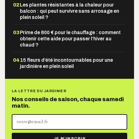
02
Les plantes résistantes à la chaleur pour
balcon : qui peut survivre sans arrosage en
plein soleil ?
03
Prime de 800 € pour le chauffage : comment
obtenir cette aide pour passer l’hiver au
chaud ?
04
15 fleurs d’été incontournables pour une
jardinière en plein soleil
LA LETTRE DU JARDINIER
Nos conseils de saison, chaque samedi
matin.
Votre
adresse
e-
JE M’INSCRIS