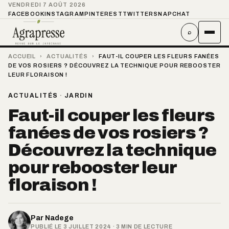
VENDREDI 7 AOÛT 2026
FACEBOOK
INSTAGRAM
PINTEREST
TWITTER
SNAPCHAT
⌕
ACCUEIL
›
ACTUALITÉS
›
FAUT-IL COUPER LES FLEURS FANÉES
DE VOS ROSIERS ? DÉCOUVREZ LA TECHNIQUE POUR REBOOSTER
LEUR FLORAISON !
ACTUALITÉS
·
JARDIN
Faut-il couper les fleurs
fanées de vos rosiers ?
Découvrez la technique
pour rebooster leur
floraison !
Par
Nadege
PUBLIÉ LE 3 JUILLET 2024 · 3 MIN DE LECTURE