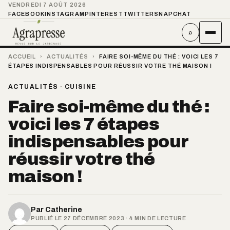
VENDREDI 7 AOÛT 2026
FACEBOOK
INSTAGRAM
PINTEREST
TWITTER
SNAPCHAT
⌕
ACCUEIL
›
ACTUALITÉS
›
FAIRE SOI-MÊME DU THÉ : VOICI LES 7
ÉTAPES INDISPENSABLES POUR RÉUSSIR VOTRE THÉ MAISON !
ACTUALITÉS
·
CUISINE
Faire soi-même du thé :
voici les 7 étapes
indispensables pour
réussir votre thé
maison !
Par
Catherine
PUBLIÉ LE 27 DÉCEMBRE 2023 · 4 MIN DE LECTURE