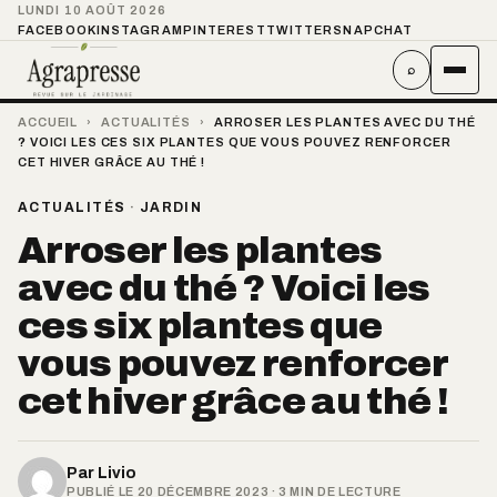
LUNDI 10 AOÛT 2026
FACEBOOK
INSTAGRAM
PINTEREST
TWITTER
SNAPCHAT
⌕
ACCUEIL
›
ACTUALITÉS
›
ARROSER LES PLANTES AVEC DU THÉ
? VOICI LES CES SIX PLANTES QUE VOUS POUVEZ RENFORCER
CET HIVER GRÂCE AU THÉ !
ACTUALITÉS
·
JARDIN
Arroser les plantes
avec du thé ? Voici les
ces six plantes que
vous pouvez renforcer
cet hiver grâce au thé !
Par
Livio
PUBLIÉ LE 20 DÉCEMBRE 2023 · 3 MIN DE LECTURE