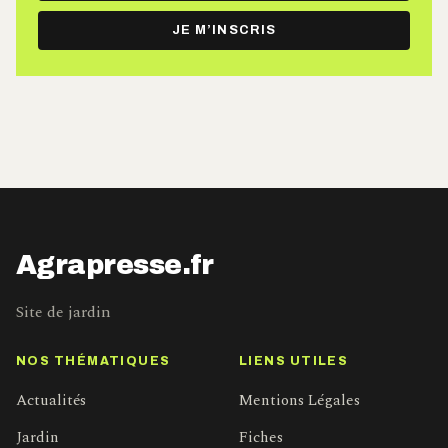
e-
JE M’INSCRIS
mail
Agrapresse.fr
Site de jardin
NOS THÉMATIQUES
LIENS UTILES
Actualités
Mentions Légales
Jardin
Fiches