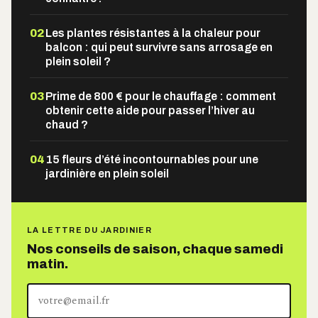
02
Les plantes résistantes à la chaleur pour
balcon : qui peut survivre sans arrosage en
plein soleil ?
03
Prime de 800 € pour le chauffage : comment
obtenir cette aide pour passer l’hiver au
chaud ?
04
15 fleurs d’été incontournables pour une
jardinière en plein soleil
LA LETTRE DU JARDINIER
Nos conseils de saison, chaque samedi
matin.
Votre
adresse