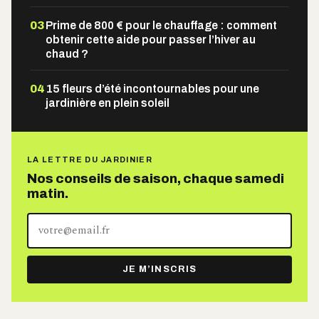
03
Prime de 800 € pour le chauffage : comment
obtenir cette aide pour passer l’hiver au
chaud ?
04
15 fleurs d’été incontournables pour une
jardinière en plein soleil
LA LETTRE DU JARDINIER
Nos conseils de saison, chaque samedi
matin.
Votre
adresse
e-
JE M’INSCRIS
mail