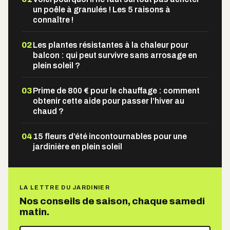
un poêle à granulés ! Les 5 raisons à
connaître !
02
Les plantes résistantes à la chaleur pour
balcon : qui peut survivre sans arrosage en
plein soleil ?
03
Prime de 800 € pour le chauffage : comment
obtenir cette aide pour passer l’hiver au
chaud ?
04
15 fleurs d’été incontournables pour une
jardinière en plein soleil
LA LETTRE DU JARDINIER
Nos conseils de saison, chaque samedi
matin.