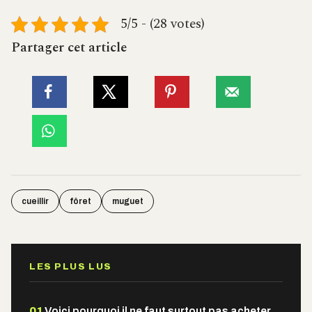
5/5 - (28 votes)
Partager cet article
cueillir
fôret
muguet
LES PLUS LUS
01
Voici pourquoi il ne faut surtout pas acheter