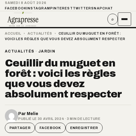
SAMEDI 8 AOÛT 2026
FACEBOOK
INSTAGRAM
PINTEREST
TWITTER
SNAPCHAT
⌕
ACCUEIL
›
ACTUALITÉS
›
CEUILLIR DU MUGUET EN FORÊT :
VOICI LES RÈGLES QUE VOUS DEVEZ ABSOLUMENT RESPECTER
ACTUALITÉS
·
JARDIN
Ceuillir du muguet en
forêt : voici les règles
que vous devez
absolument respecter
Par
Melie
PUBLIÉ LE 30 AVRIL 2024 · 3 MIN DE LECTURE
PARTAGER
FACEBOOK
ENREGISTRER