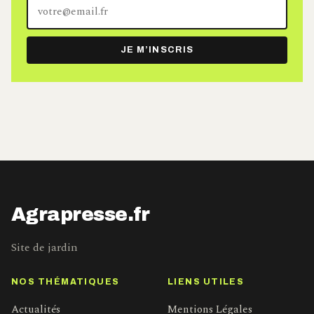
Votre
adresse
e-
JE M’INSCRIS
mail
Agrapresse.fr
Site de jardin
NOS THÉMATIQUES
LIENS UTILES
Actualités
Mentions Légales