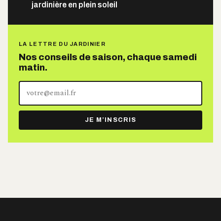
jardinière en plein soleil
LA LETTRE DU JARDINIER
Nos conseils de saison, chaque samedi
matin.
Votre
adresse
e-
JE M’INSCRIS
mail