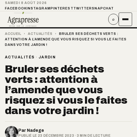
SAMEDI 8 AOÛT 2026
FACEBOOK
INSTAGRAM
PINTEREST
TWITTER
SNAPCHAT
⌕
ACCUEIL
›
ACTUALITÉS
›
BRULER SES DÉCHETS VERTS :
ATTENTION À L’AMENDE QUE VOUS RISQUEZ SI VOUS LE FAITES
DANS VOTRE JARDIN !
ACTUALITÉS
·
JARDIN
Bruler ses déchets
verts : attention à
l’amende que vous
risquez si vous le faites
dans votre jardin !
Par
Nadege
PUBLIÉ LE 23 DÉCEMBRE 2023 · 3 MIN DE LECTURE