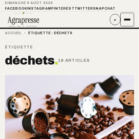
DIMANCHE 9 AOÛT 2026
FACEBOOK
INSTAGRAM
PINTEREST
TWITTER
SNAPCHAT
⌕
ACCUEIL
›
ÉTIQUETTE :
DÉCHETS
ÉTIQUETTE
déchets
.
18 ARTICLES