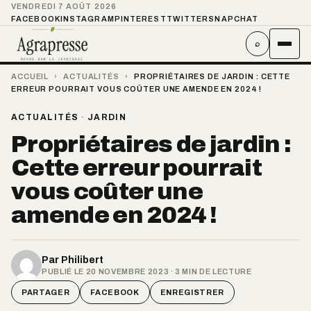
VENDREDI 7 AOÛT 2026
FACEBOOK
INSTAGRAM
PINTEREST
TWITTER
SNAPCHAT
⌕
ACCUEIL
›
ACTUALITÉS
›
PROPRIÉTAIRES DE JARDIN : CETTE
ERREUR POURRAIT VOUS COÛTER UNE AMENDE EN 2024 !
ACTUALITÉS
·
JARDIN
Propriétaires de jardin :
Cette erreur pourrait
vous coûter une
amende en 2024 !
Par
Philibert
PUBLIÉ LE 20 NOVEMBRE 2023 · 3 MIN DE LECTURE
PARTAGER
FACEBOOK
ENREGISTRER