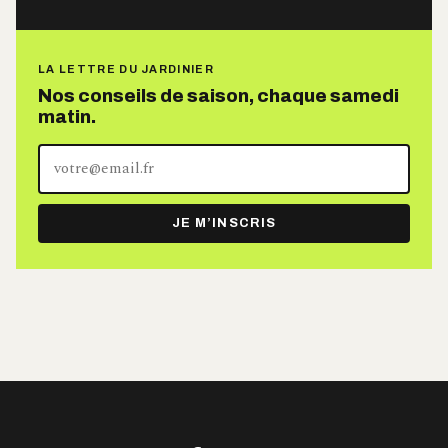
LA LETTRE DU JARDINIER
Nos conseils de saison, chaque samedi
matin.
Votre
adresse
e-
JE M’INSCRIS
mail