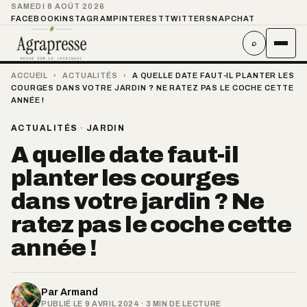
SAMEDI 8 AOÛT 2026
FACEBOOK
INSTAGRAM
PINTEREST
TWITTER
SNAPCHAT
⌕
ACCUEIL
›
ACTUALITÉS
›
A QUELLE DATE FAUT-IL PLANTER LES
COURGES DANS VOTRE JARDIN ? NE RATEZ PAS LE COCHE CETTE
ANNÉE !
ACTUALITÉS
·
JARDIN
A quelle date faut-il
planter les courges
dans votre jardin ? Ne
ratez pas le coche cette
année !
Par
Armand
PUBLIÉ LE 9 AVRIL 2024 · 3 MIN DE LECTURE