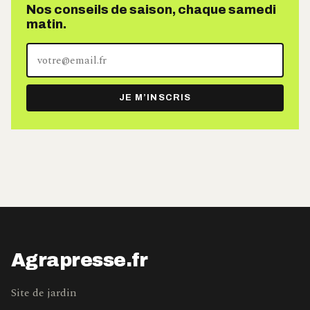
Nos conseils de saison, chaque samedi
matin.
Votre
adresse
e-
JE M’INSCRIS
mail
Agrapresse.fr
Site de jardin