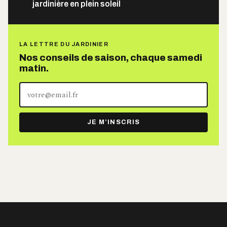
jardinière en plein soleil
LA LETTRE DU JARDINIER
Nos conseils de saison, chaque samedi
matin.
Votre
adresse
e-
JE M’INSCRIS
mail