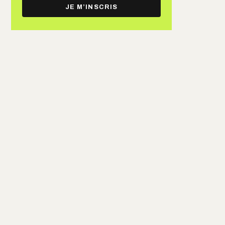
e-
JE M’INSCRIS
mail