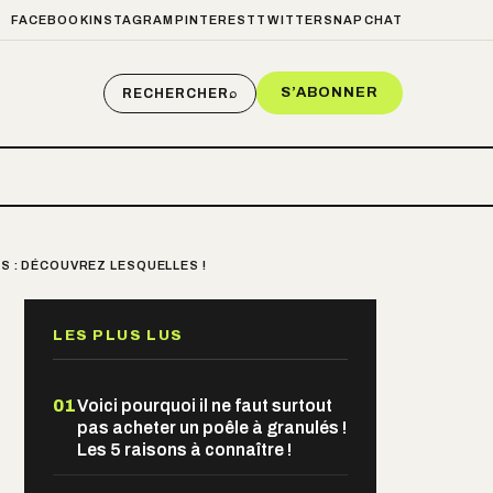
FACEBOOK
INSTAGRAM
PINTEREST
TWITTER
SNAPCHAT
S’ABONNER
RECHERCHER
⌕
S : DÉCOUVREZ LESQUELLES !
LES PLUS LUS
01
Voici pourquoi il ne faut surtout
pas acheter un poêle à granulés !
Les 5 raisons à connaître !