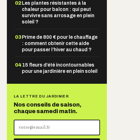
02
Les plantes résistantes à la
chaleur pour balcon : qui peut
survivre sans arrosage en plein
soleil ?
03
Prime de 800 € pour le chauffage
: comment obtenir cette aide
pour passer l’hiver au chaud ?
04
15 fleurs d’été incontournables
pour une jardinière en plein soleil
LA LETTRE DU JARDINIER
Nos conseils de saison,
chaque samedi matin.
Votre
adresse