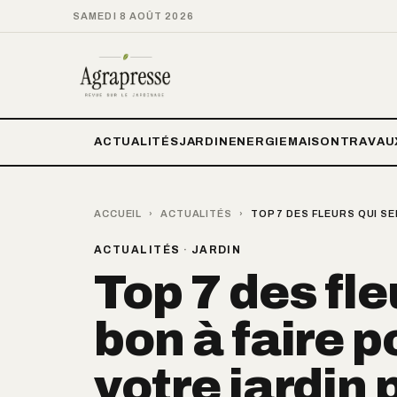
SAMEDI 8 AOÛT 2026
ACTUALITÉS
JARDIN
ENERGIE
MAISON
TRAVAU
ACCUEIL
›
ACTUALITÉS
›
TOP 7 DES FLEURS QUI S
ACTUALITÉS
·
JARDIN
Top 7 des fle
bon à faire 
votre jardin 