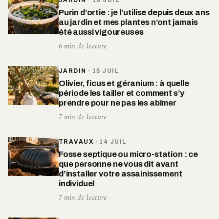
JARDIN
·
18 JUIL
Purin d’ortie : je l’utilise depuis deux ans
au jardin et mes plantes n’ont jamais
été aussi vigoureuses
6 min de lecture
JARDIN
·
15 JUIL
Olivier, ficus et géranium : à quelle
période les tailler et comment s’y
prendre pour ne pas les abîmer
7 min de lecture
TRAVAUX
·
14 JUIL
Fosse septique ou micro-station : ce
que personne ne vous dit avant
d’installer votre assainissement
individuel
7 min de lecture