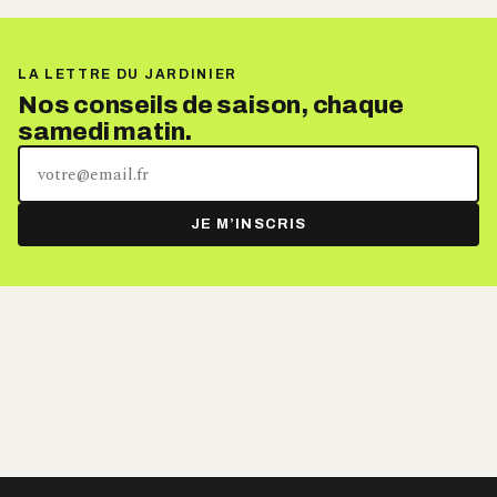
LA LETTRE DU JARDINIER
Nos conseils de saison, chaque
samedi matin.
Votre
adresse
e-
JE M’INSCRIS
mail