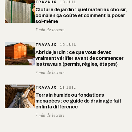
TRAVAUX
·
13 JUIL
Clôture de jardin : quel matériau choisir,
combien ça coûte et comment la poser
soi-même
7 min de lecture
TRAVAUX
·
12 JUIL
Abri de jardin : ce que vous devez
vraiment vérifier avant de commencer
les travaux (permis, règles, étapes)
7 min de lecture
TRAVAUX
·
11 JUIL
Terrain humide ou fondations
menacées : ce guide de drainage fait
enfin la différence
7 min de lecture