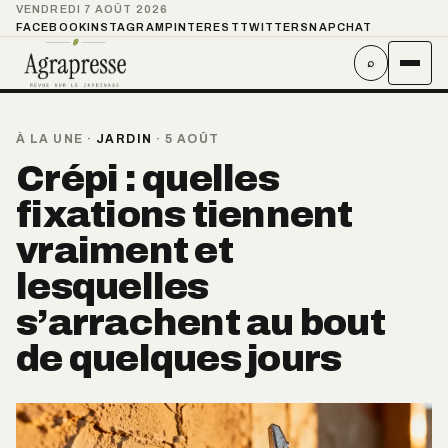
VENDREDI 7 AOÛT 2026
FACEBOOK
INSTAGRAM
PINTEREST
TWITTER
SNAPCHAT
⌕
À LA UNE
·
JARDIN
·
5 AOÛT
Crépi : quelles
fixations tiennent
vraiment et
lesquelles
s’arrachent au bout
de quelques jours