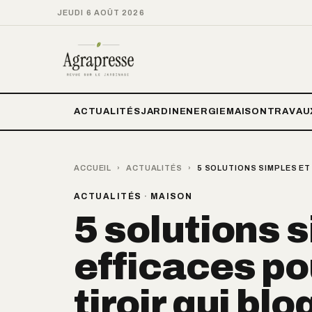
JEUDI 6 AOÛT 2026
ACTUALITÉS
JARDIN
ENERGIE
MAISON
TRAVAU
ACCUEIL
›
ACTUALITÉS
›
5 SOLUTIONS SIMPLES ET
ACTUALITÉS
·
MAISON
5 solutions 
efficaces po
tiroir qui blo