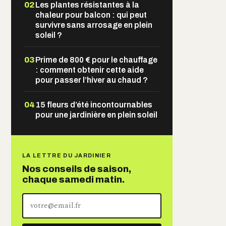
02
Les plantes résistantes à la
chaleur pour balcon : qui peut
survivre sans arrosage en plein
soleil ?
03
Prime de 800 € pour le chauffage
: comment obtenir cette aide
pour passer l’hiver au chaud ?
04
15 fleurs d’été incontournables
pour une jardinière en plein soleil
LA LETTRE DU JARDINIER
Nos conseils de saison,
chaque samedi matin.
Votre
adresse