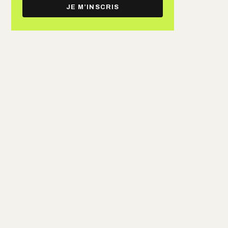
e-
JE M’INSCRIS
mail