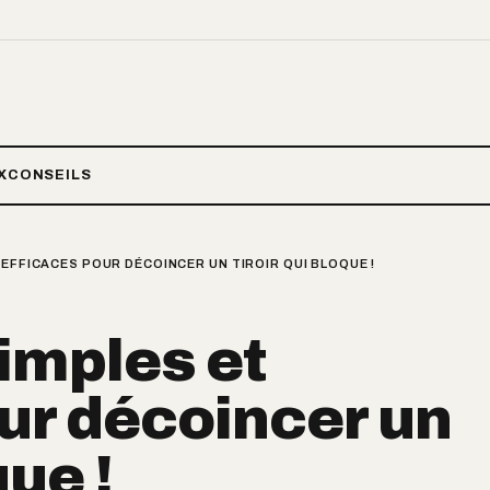
X
CONSEILS
 EFFICACES POUR DÉCOINCER UN TIROIR QUI BLOQUE !
simples et
ur décoincer un
que !