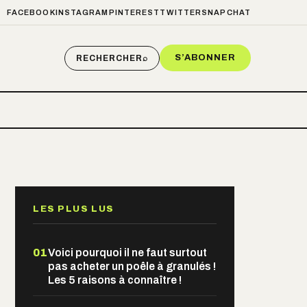
FACEBOOK
INSTAGRAM
PINTEREST
TWITTER
SNAPCHAT
S’ABONNER
RECHERCHER
⌕
LES PLUS LUS
01
Voici pourquoi il ne faut surtout
pas acheter un poêle à granulés !
Les 5 raisons à connaître !