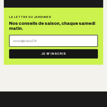
LA LETTRE DU JARDINIER
Nos conseils de saison, chaque samedi
matin.
Votre
adresse
e-
JE M’INSCRIS
mail