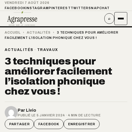
VENDREDI 7 AOÛT 2026
FACEBOOK
INSTAGRAM
PINTEREST
TWITTER
SNAPCHAT
⌕
ACCUEIL
›
ACTUALITÉS
›
3 TECHNIQUES POUR AMÉLIORER
FACILEMENT L’ISOLATION PHONIQUE CHEZ VOUS !
ACTUALITÉS
·
TRAVAUX
3 techniques pour
améliorer facilement
l’isolation phonique
chez vous !
Par
Livio
PUBLIÉ LE 5 JANVIER 2024 · 4 MIN DE LECTURE
PARTAGER
FACEBOOK
ENREGISTRER