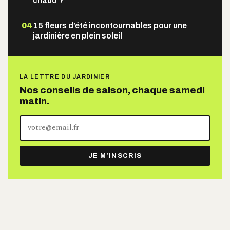
chaud ?
04
15 fleurs d’été incontournables pour une
jardinière en plein soleil
LA LETTRE DU JARDINIER
Nos conseils de saison, chaque samedi
matin.
Votre
adresse
e-
JE M’INSCRIS
mail