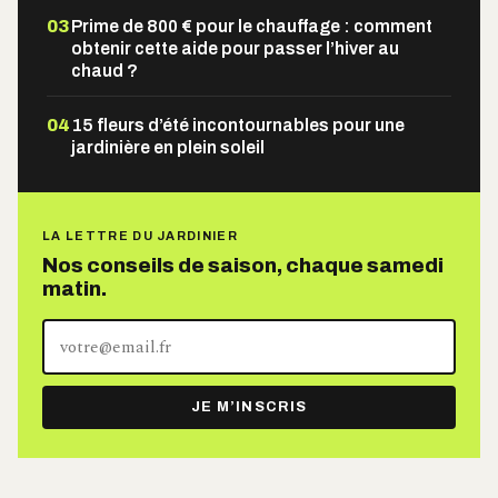
03
Prime de 800 € pour le chauffage : comment
obtenir cette aide pour passer l’hiver au
chaud ?
04
15 fleurs d’été incontournables pour une
jardinière en plein soleil
LA LETTRE DU JARDINIER
Nos conseils de saison, chaque samedi
matin.
Votre
adresse
e-
JE M’INSCRIS
mail