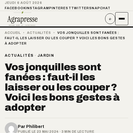
JEUDI 6 AOÛT 2026
FACEBOOK
INSTAGRAM
PINTEREST
TWITTER
SNAPCHAT
⌕
ACCUEIL
›
ACTUALITÉS
›
VOS JONQUILLES SONT FANÉES :
FAUT-IL LES LAISSER OU LES COUPER ? VOICI LES BONS GESTES
À ADOPTER
ACTUALITÉS
·
JARDIN
Vos jonquilles sont
fanées : faut-il les
laisser ou les couper ?
Voici les bons gestes à
adopter
Par
Philibert
PUBLIÉ LE 23 MAI 2024 · 3 MIN DE LECTURE