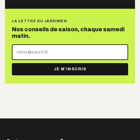
LA LETTRE DU JARDINIER
Nos conseils de saison, chaque samedi
matin.
Votre
adresse
e-
JE M’INSCRIS
mail