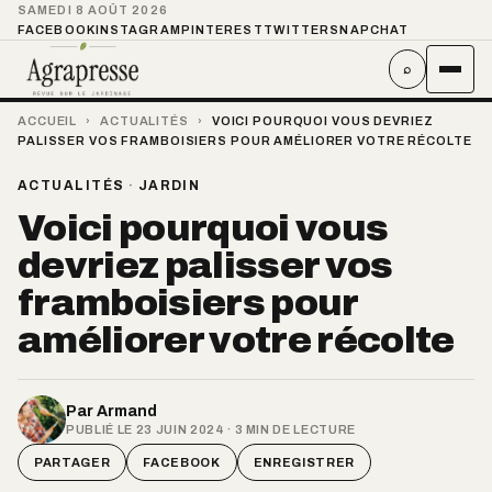
SAMEDI 8 AOÛT 2026
FACEBOOK
INSTAGRAM
PINTEREST
TWITTER
SNAPCHAT
⌕
ACCUEIL
›
ACTUALITÉS
›
VOICI POURQUOI VOUS DEVRIEZ
PALISSER VOS FRAMBOISIERS POUR AMÉLIORER VOTRE RÉCOLTE
ACTUALITÉS
·
JARDIN
Voici pourquoi vous
devriez palisser vos
framboisiers pour
améliorer votre récolte
Par
Armand
PUBLIÉ LE 23 JUIN 2024 · 3 MIN DE LECTURE
PARTAGER
FACEBOOK
ENREGISTRER