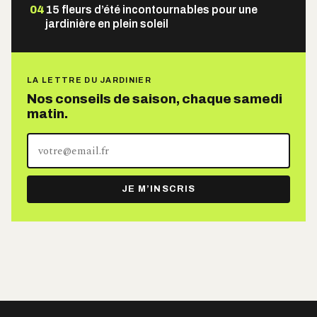
04
15 fleurs d’été incontournables pour une
jardinière en plein soleil
LA LETTRE DU JARDINIER
Nos conseils de saison, chaque samedi
matin.
Votre
adresse
e-
JE M’INSCRIS
mail