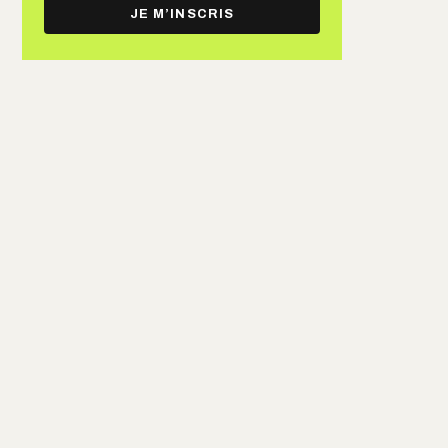
e-
JE M’INSCRIS
mail