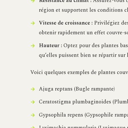
Résistance au climat :
Assurez-vous qu
région et supportent les conditions c
Vitesse de croissance :
Privilégiez de
obtenir rapidement un effet couvre-so
Hauteur :
Optez pour des plantes bas
qu’elles puissent bien se répartir sur l
Voici quelques exemples de plantes couvr
Ajuga reptans (Bugle rampante)
Ceratostigma plumbaginoides (Plum
Gypsophila repens (Gypsophile rampa
Lysimachia nummularia (Lysimaque 