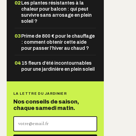
02
Les plantes résistantes à la
chaleur pour balcon : qui peut
survivre sans arrosage en plein
soleil ?
03
Prime de 800 € pour le chauffage
: comment obtenir cette aide
pour passer l’hiver au chaud ?
04
15 fleurs d’été incontournables
pour une jardinière en plein soleil
LA LETTRE DU JARDINIER
Nos conseils de saison,
chaque samedi matin.
Votre
adresse