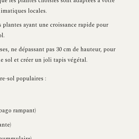
e les plantes choisies sont adaptées à votre
limatiques locales.
s plantes ayant une croissance rapide pour
l.
ses, ne dépassant pas 30 cm de hauteur, pour
e sol et créer un joli tapis végétal.
e-sol populaires :
bago rampant)
nte)
nummulaire)