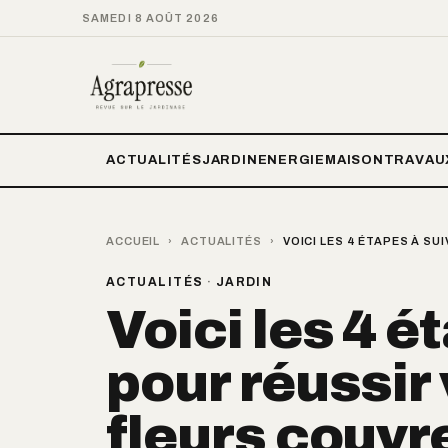
SAMEDI 8 AOÛT 2026
ACTUALITÉS
JARDIN
ENERGIE
MAISON
TRAVAU
ACCUEIL
›
ACTUALITÉS
›
VOICI LES 4 ÉTAPES À S
ACTUALITÉS
·
JARDIN
Voici les 4 é
pour réussir
fleurs couvre