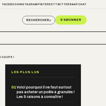
FACEBOOK
INSTAGRAM
PINTEREST
TWITTER
SNAPCHAT
S’ABONNER
RECHERCHER
⌕
S COUPS !
LES PLUS LUS
01
Voici pourquoi il ne faut surtout
pas acheter un poêle à granulés !
Les 5 raisons à connaître !