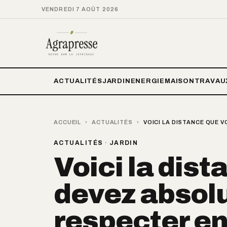
VENDREDI 7 AOÛT 2026
ACTUALITÉS
JARDIN
ENERGIE
MAISON
TRAVAU
ACCUEIL
›
ACTUALITÉS
›
VOICI LA DISTANCE QUE
ACTUALITÉS
·
JARDIN
Voici la dis
devez absol
respecter en