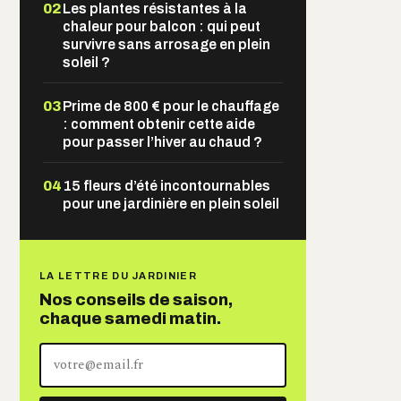
02
Les plantes résistantes à la
chaleur pour balcon : qui peut
survivre sans arrosage en plein
soleil ?
03
Prime de 800 € pour le chauffage
: comment obtenir cette aide
pour passer l’hiver au chaud ?
04
15 fleurs d’été incontournables
pour une jardinière en plein soleil
LA LETTRE DU JARDINIER
Nos conseils de saison,
chaque samedi matin.
Votre
adresse