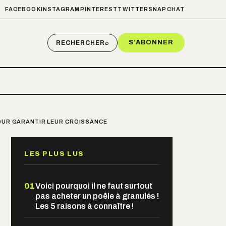
FACEBOOK
INSTAGRAM
PINTEREST
TWITTER
SNAPCHAT
S’ABONNER
RECHERCHER
⌕
POUR GARANTIR LEUR CROISSANCE
LES PLUS LUS
01
Voici pourquoi il ne faut surtout
pas acheter un poêle à granulés !
Les 5 raisons à connaître !