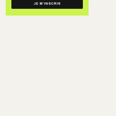
e-
JE M’INSCRIS
mail