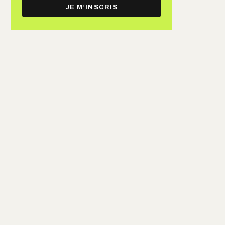
e-
JE M’INSCRIS
mail