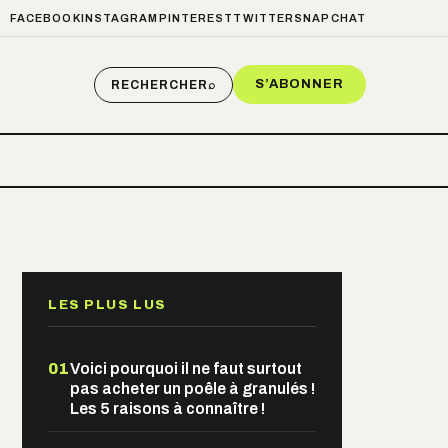
FACEBOOK
INSTAGRAM
PINTEREST
TWITTER
SNAPCHAT
S’ABONNER
RECHERCHER
⌕
LES PLUS LUS
01
Voici pourquoi il ne faut surtout
pas acheter un poêle à granulés !
Les 5 raisons à connaître !