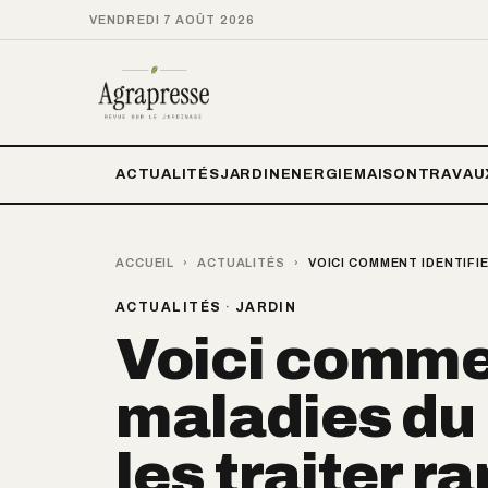
VENDREDI 7 AOÛT 2026
ACTUALITÉS
JARDIN
ENERGIE
MAISON
TRAVAU
ACCUEIL
›
ACTUALITÉS
›
VOICI COMMENT IDENTIFI
ACTUALITÉS
·
JARDIN
Voici commen
maladies du
les traiter r