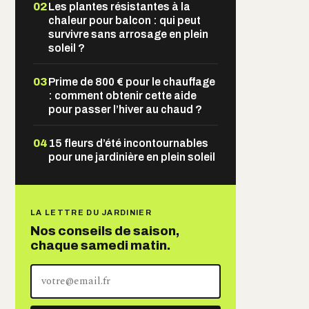
02
Les plantes résistantes à la
chaleur pour balcon : qui peut
survivre sans arrosage en plein
soleil ?
03
Prime de 800 € pour le chauffage
: comment obtenir cette aide
pour passer l’hiver au chaud ?
04
15 fleurs d’été incontournables
pour une jardinière en plein soleil
LA LETTRE DU JARDINIER
Nos conseils de saison,
chaque samedi matin.
Votre
adresse