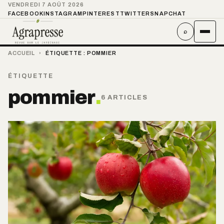
VENDREDI 7 AOÛT 2026
FACEBOOK
INSTAGRAM
PINTEREST
TWITTER
SNAPCHAT
⌕
ACCUEIL
›
ÉTIQUETTE :
POMMIER
ÉTIQUETTE
pommier
.
6 ARTICLES