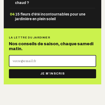
chaud ?
04
15 fleurs d’été incontournables pour une
jardinière en plein soleil
LA LETTRE DU JARDINIER
Nos conseils de saison, chaque samedi
matin.
Votre
adresse
e-
JE M’INSCRIS
mail