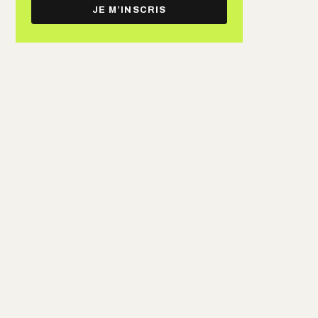
e-
JE M’INSCRIS
mail