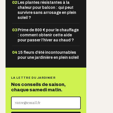
02
Les plantes résistantes à la
chaleur pour balcon : qui peut
survivre sans arrosage en plein
soleil ?
03
Prime de 800 € pour le chauffage
: comment obtenir cette aide
pour passer l’hiver au chaud ?
04
15 fleurs d’été incontournables
pour une jardinière en plein soleil
LA LETTRE DU JARDINIER
Nos conseils de saison,
chaque samedi matin.
Votre
adresse