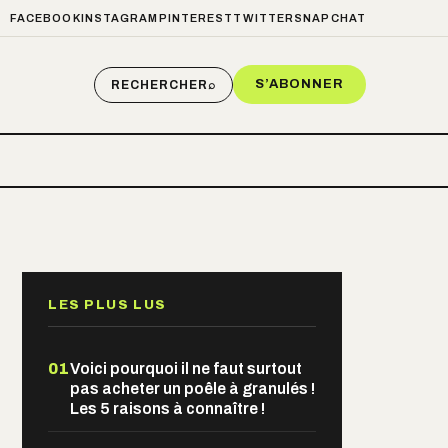
FACEBOOK
INSTAGRAM
PINTEREST
TWITTER
SNAPCHAT
S’ABONNER
RECHERCHER
⌕
LES PLUS LUS
01
Voici pourquoi il ne faut surtout
pas acheter un poêle à granulés !
Les 5 raisons à connaître !