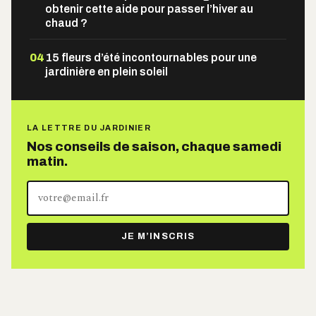
obtenir cette aide pour passer l’hiver au
chaud ?
04
15 fleurs d’été incontournables pour une
jardinière en plein soleil
LA LETTRE DU JARDINIER
Nos conseils de saison, chaque samedi
matin.
Votre
adresse
e-
JE M’INSCRIS
mail