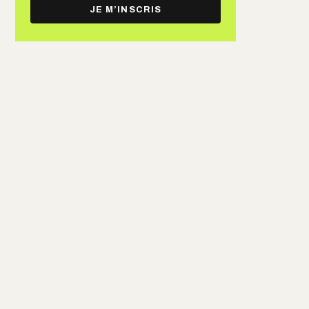
e-
JE M’INSCRIS
mail