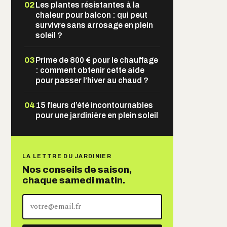
02
Les plantes résistantes à la
chaleur pour balcon : qui peut
survivre sans arrosage en plein
soleil ?
03
Prime de 800 € pour le chauffage
: comment obtenir cette aide
pour passer l’hiver au chaud ?
04
15 fleurs d’été incontournables
pour une jardinière en plein soleil
LA LETTRE DU JARDINIER
Nos conseils de saison,
chaque samedi matin.
Votre
adresse