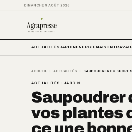
DIMANCHE 9 AOÛT 2026
ACTUALITÉS
JARDIN
ENERGIE
MAISON
TRAVAU
ACCUEIL
›
ACTUALITÉS
›
SAUPOUDRER DU SUCRE SU
ACTUALITÉS
·
JARDIN
Saupoudrer 
vos plantes d
ce une bonne 