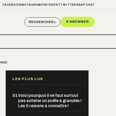
FACEBOOK
INSTAGRAM
PINTEREST
TWITTER
SNAPCHAT
S’ABONNER
RECHERCHER
⌕
PONSE
LES PLUS LUS
01
Voici pourquoi il ne faut surtout
pas acheter un poêle à granulés !
Les 5 raisons à connaître !