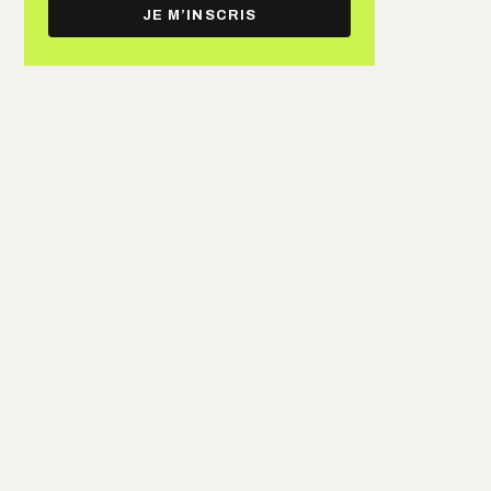
e-
JE M’INSCRIS
mail