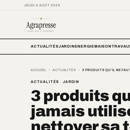
JEUDI 6 AOÛT 2026
ACTUALITÉS
JARDIN
ENERGIE
MAISON
TRAVAU
ACCUEIL
›
ACTUALITÉS
›
3 PRODUITS QU’IL NE FA
ACTUALITÉS
·
JARDIN
3 produits qu
jamais utilis
nettoyer sa 