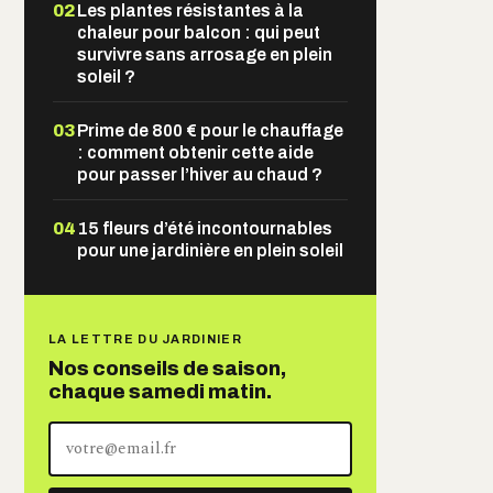
02
Les plantes résistantes à la
chaleur pour balcon : qui peut
survivre sans arrosage en plein
soleil ?
03
Prime de 800 € pour le chauffage
: comment obtenir cette aide
pour passer l’hiver au chaud ?
04
15 fleurs d’été incontournables
pour une jardinière en plein soleil
LA LETTRE DU JARDINIER
Nos conseils de saison,
chaque samedi matin.
Votre
adresse