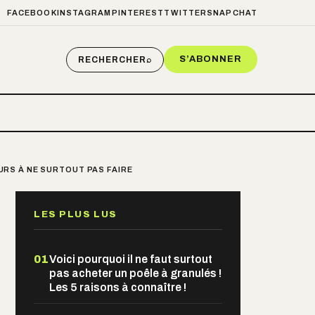
FACEBOOK
INSTAGRAM
PINTEREST
TWITTER
SNAPCHAT
S’ABONNER
RECHERCHER
⌕
EURS À NE SURTOUT PAS FAIRE
LES PLUS LUS
01
Voici pourquoi il ne faut surtout
pas acheter un poêle à granulés !
Les 5 raisons à connaître !