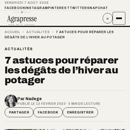
VENDREDI 7 AOÛT 2026
FACEBOOK
INSTAGRAM
PINTEREST
TWITTER
SNAPCHAT
⌕
ACCUEIL
›
ACTUALITÉS
›
7 ASTUCES POUR RÉPARER LES
DÉGÂTS DE L’HIVER AU POTAGER
ACTUALITÉS
7 astuces pour réparer
les dégâts de l’hiver au
potager
Par
Nadege
PUBLIÉ LE 13 FÉVRIER 2023 · 3 MIN DE LECTURE
PARTAGER
FACEBOOK
ENREGISTRER