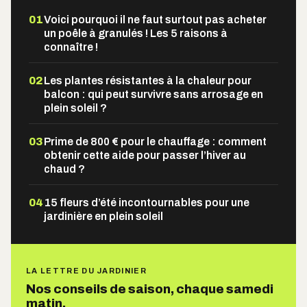
01
Voici pourquoi il ne faut surtout pas acheter
un poêle à granulés ! Les 5 raisons à
connaître !
02
Les plantes résistantes à la chaleur pour
balcon : qui peut survivre sans arrosage en
plein soleil ?
03
Prime de 800 € pour le chauffage : comment
obtenir cette aide pour passer l’hiver au
chaud ?
04
15 fleurs d’été incontournables pour une
jardinière en plein soleil
LA LETTRE DU JARDINIER
Nos conseils de saison, chaque samedi
matin.