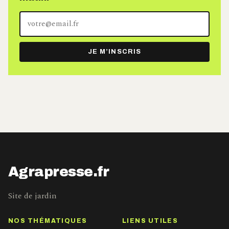
Votre
adresse
e-
JE M’INSCRIS
mail
Agrapresse.fr
Site de jardin
NOS THÉMATIQUES
LIENS UTILES