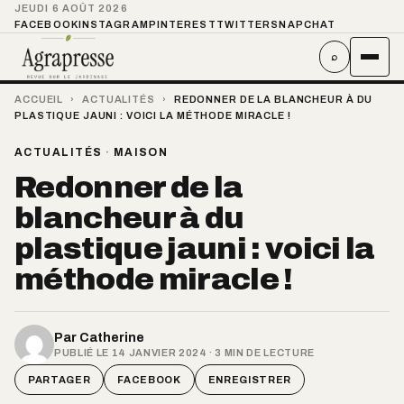
JEUDI 6 AOÛT 2026
FACEBOOK
INSTAGRAM
PINTEREST
TWITTER
SNAPCHAT
⌕
ACCUEIL
›
ACTUALITÉS
›
REDONNER DE LA BLANCHEUR À DU
PLASTIQUE JAUNI : VOICI LA MÉTHODE MIRACLE !
ACTUALITÉS
·
MAISON
Redonner de la
blancheur à du
plastique jauni : voici la
méthode miracle !
Par
Catherine
PUBLIÉ LE 14 JANVIER 2024 · 3 MIN DE LECTURE
PARTAGER
FACEBOOK
ENREGISTRER