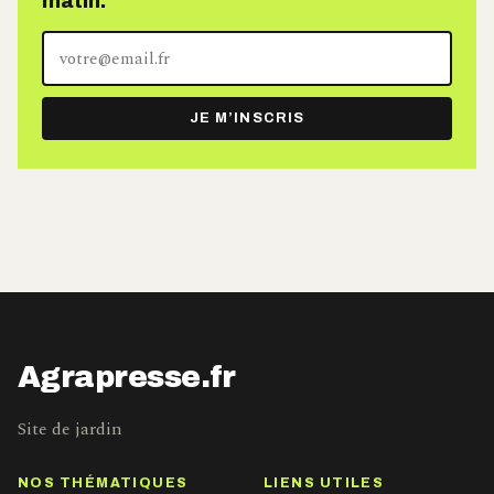
matin.
Votre
adresse
e-
JE M’INSCRIS
mail
Agrapresse.fr
Site de jardin
NOS THÉMATIQUES
LIENS UTILES