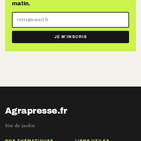
matin.
Votre
adresse
e-
JE M’INSCRIS
mail
Agrapresse.fr
Site de jardin
NOS THÉMATIQUES
LIENS UTILES