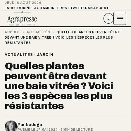
JEUDI 6 AOÛT 2026
FACEBOOK
INSTAGRAM
PINTEREST
TWITTER
SNAPCHAT
⌕
ACCUEIL
›
ACTUALITÉS
›
QUELLES PLANTES PEUVENT ÊTRE
DEVANT UNE BAIE VITRÉE ? VOICI LES 3 ESPÈCES LES PLUS
RÉSISTANTES
ACTUALITÉS
·
JARDIN
Quelles plantes
peuvent être devant
une baie vitrée ? Voici
les 3 espèces les plus
résistantes
Par
Nadege
PUBLIÉ LE 17 MAI 2024 · 3 MIN DE LECTURE