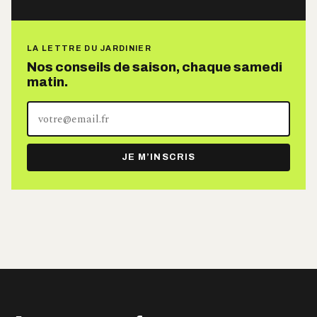
LA LETTRE DU JARDINIER
Nos conseils de saison, chaque samedi
matin.
Votre
adresse
e-
JE M’INSCRIS
mail