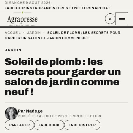
DIMANCHE 9 AOÛT 2026
FACEBOOK
INSTAGRAM
PINTEREST
TWITTER
SNAPCHAT
⌕
ACCUEIL
›
JARDIN
›
SOLEIL DE PLOMB : LES SECRETS POUR
GARDER UN SALON DE JARDIN COMME NEUF !
JARDIN
Soleil de plomb : les
secrets pour garder un
salon de jardin comme
neuf !
Par
Nadege
PUBLIÉ LE 14 JUILLET 2023 · 3 MIN DE LECTURE
PARTAGER
FACEBOOK
ENREGISTRER