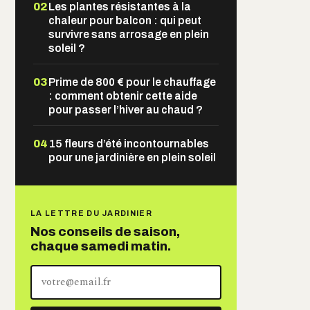
02
Les plantes résistantes à la
chaleur pour balcon : qui peut
survivre sans arrosage en plein
soleil ?
03
Prime de 800 € pour le chauffage
: comment obtenir cette aide
pour passer l’hiver au chaud ?
04
15 fleurs d’été incontournables
pour une jardinière en plein soleil
LA LETTRE DU JARDINIER
Nos conseils de saison,
chaque samedi matin.
Votre
adresse