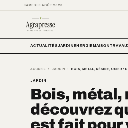
SAMEDI 8 AOÛT 2026
ACTUALITÉS
JARDIN
ENERGIE
MAISON
TRAVAU
ACCUEIL
›
JARDIN
›
BOIS, MÉTAL, RÉSINE, OSIER 
JARDIN
Bois, métal, 
découvrez q
est fait pour