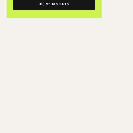
e-
JE M’INSCRIS
mail