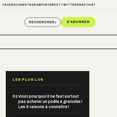
FACEBOOK
INSTAGRAM
PINTEREST
TWITTER
SNAPCHAT
S’ABONNER
RECHERCHER
⌕
LES PLUS LUS
01
Voici pourquoi il ne faut surtout
pas acheter un poêle à granulés !
Les 5 raisons à connaître !