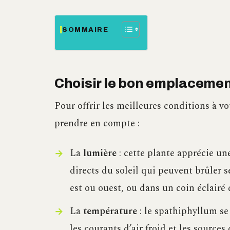
SOMMAIRE
Choisir le bon emplacemen
Pour offrir les meilleures conditions à v
prendre en compte :
La
lumière
: cette plante apprécie un
directs du soleil qui peuvent brûler se
est ou ouest, ou dans un coin éclairé 
La
température
: le spathiphyllum s
les courants d’air froid et les source