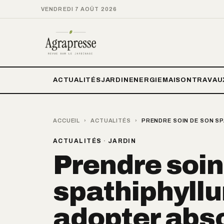
VENDREDI 7 AOÛT 2026
ACTUALITÉS
JARDIN
ENERGIE
MAISON
TRAVAU
ACCUEIL
›
ACTUALITÉS
›
PRENDRE SOIN DE SON SP
ACTUALITÉS
·
JARDIN
Prendre soin
spathiphyllu
adopter abs