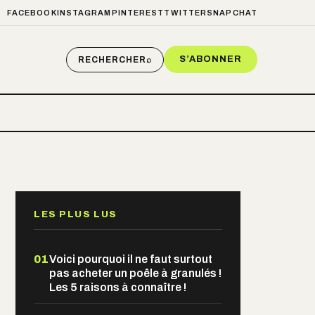
FACEBOOK
INSTAGRAM
PINTEREST
TWITTER
SNAPCHAT
S’ABONNER
RECHERCHER
⌕
LES PLUS LUS
01
Voici pourquoi il ne faut surtout
pas acheter un poêle à granulés !
Les 5 raisons à connaître !