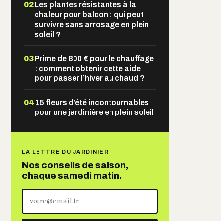
02
Les plantes résistantes à la
chaleur pour balcon : qui peut
survivre sans arrosage en plein
soleil ?
03
Prime de 800 € pour le chauffage
: comment obtenir cette aide
pour passer l’hiver au chaud ?
04
15 fleurs d’été incontournables
pour une jardinière en plein soleil
LA LETTRE DU JARDINIER
Nos conseils de saison,
chaque samedi matin.
Votre
adresse