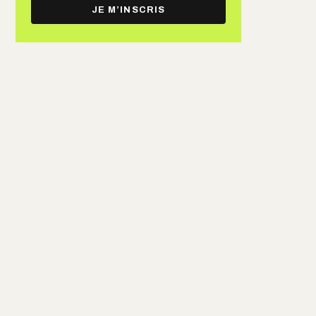
e-
JE M’INSCRIS
mail