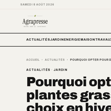
SAMEDI 8 AOÛT 2026
ACTUALITÉS
JARDIN
ENERGIE
MAISON
TRAVAU
ACCUEIL
›
ACTUALITÉS
›
POURQUOI OPTER POUR DE
ACTUALITÉS
·
JARDIN
Pourquoi opt
plantes gras
choix en hive