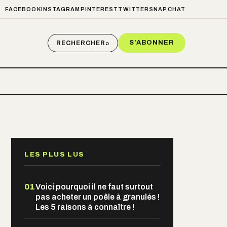
FACEBOOK
INSTAGRAM
PINTEREST
TWITTER
SNAPCHAT
S’ABONNER
RECHERCHER
⌕
LES PLUS LUS
01
Voici pourquoi il ne faut surtout
pas acheter un poêle à granulés !
Les 5 raisons à connaître !