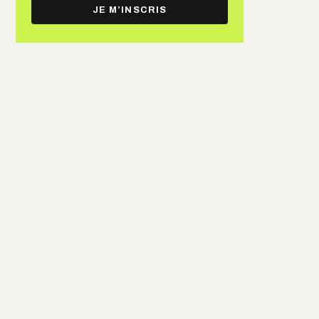
e-
JE M’INSCRIS
mail