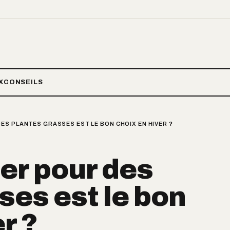
X
CONSEILS
S PLANTES GRASSES EST LE BON CHOIX EN HIVER ?
er pour des
ses est le bon
r ?