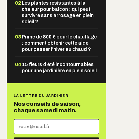
02
Les plantes résistantes à la
chaleur pour balcon : qui peut
survivre sans arrosage en plein
soleil ?
03
Prime de 800 € pour le chauffage
: comment obtenir cette aide
pour passer l’hiver au chaud ?
04
15 fleurs d’été incontournables
pour une jardinière en plein soleil
LA LETTRE DU JARDINIER
Nos conseils de saison,
chaque samedi matin.
Votre
adresse