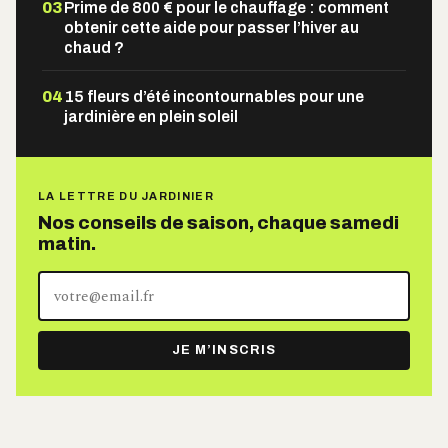
03
Prime de 800 € pour le chauffage : comment
obtenir cette aide pour passer l’hiver au
chaud ?
04
15 fleurs d’été incontournables pour une
jardinière en plein soleil
LA LETTRE DU JARDINIER
Nos conseils de saison, chaque samedi
matin.
Votre
adresse
e-
JE M’INSCRIS
mail