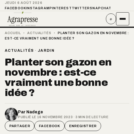
JEUDI 6 AOÛT 2026
FACEBOOK
INSTAGRAM
PINTEREST
TWITTER
SNAPCHAT
⌕
ACCUEIL
›
ACTUALITÉS
›
PLANTER SON GAZON EN NOVEMBRE :
EST-CE VRAIMENT UNE BONNE IDÉE ?
ACTUALITÉS
·
JARDIN
Planter son gazon en
novembre : est-ce
vraiment une bonne
idée ?
Par
Nadege
PUBLIÉ LE 16 NOVEMBRE 2023 · 3 MIN DE LECTURE
PARTAGER
FACEBOOK
ENREGISTRER